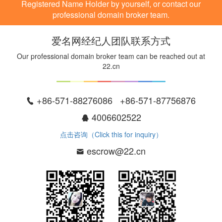
Registered Name Holder by yourself, or contact our
professional domain broker team.
爱名网经纪人团队联系方式
Our professional domain broker team can be reached out at
22.cn
+86-571-88276086 +86-571-87756876
4006602522
点击咨询（Click this for inquiry）
escrow@22.cn